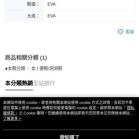
鞋面：
EVA
大底：
EVA
客服
商品相關分類 (1)
∎女鞋分類
女 | 便鞋/洞洞鞋
本分類熱銷
全站排行
本網站中使用 cookie，欲查詢有關本網站使用 cookie 方式之詳情，及若您不希
熱門標籤
望在電腦上使用 cookie 時應如何變更電腦的 cookie 設定，請參閱本網站「
隱私
權條款
」之 Cookie 聲明。您繼續使用本網站即表示您同意本公司得按本網站使
用條款之 Cookie 聲明使用 cookie。
了解更多 >
我知道了