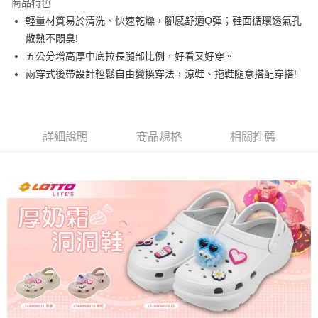
商品特色
輕量材質易於清洗、快速乾燥，腳感舒適Q彈；鞋面循環透氣孔
付款後7-11取貨
散熱不悶臭!
每筆NT$80，滿NT$1,500(含以上)免運費
五公分增高厚中底拉長腿部比例，好看又好穿。
宅配
兩穿式後帶設計輕鬆自由變換穿法，涼鞋、拖鞋隨意搭配穿搭!
每筆NT$80，滿NT$1,000(含以上)免運費
詳細說明
商品規格
相關推薦