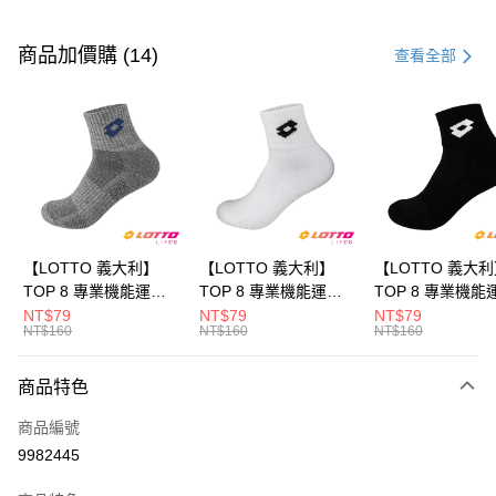
付款方式
信用卡一次付款
商品加價購 (14)
查看全部
LINE Pay
Apple Pay
街口支付
悠遊付
全盈+PAY
【LOTTO 義大利】
【LOTTO 義大利】
【LOTTO 義大
TOP 8 專業機能運動
TOP 8 專業機能運動
TOP 8 專業機能
ATM付款
襪-加大款(灰藍-
襪-加大款(白/黑-
襪-加大款(黑/白-
NT$79
NT$79
NT$79
NT$160
NT$160
NT$160
LT9CMW8308)
LT9CMW8309)
LT9CMW8300)
運送方式
商品特色
付款後全家取貨
每筆NT$80，滿NT$1,500(含以上)免運費
商品編號
9982445
付款後萊爾富取貨
每筆NT$80，滿NT$3,000(含以上)免運費