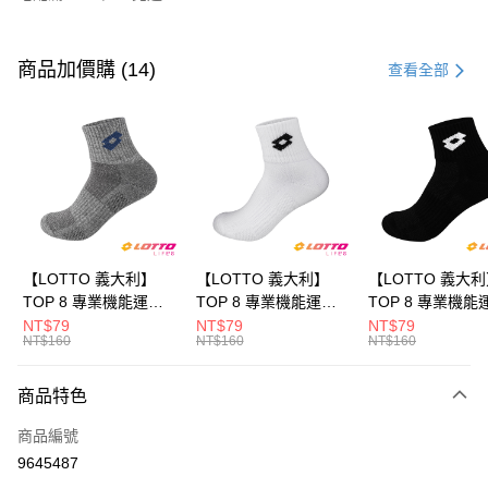
付款方式
信用卡一次付款
商品加價購 (14)
查看全部
LINE Pay
Apple Pay
街口支付
悠遊付
全盈+PAY
【LOTTO 義大利】
【LOTTO 義大利】
【LOTTO 義大
TOP 8 專業機能運動
TOP 8 專業機能運動
TOP 8 專業機能
ATM付款
襪-加大款(灰藍-
襪-加大款(白/黑-
襪-加大款(黑/白-
NT$79
NT$79
NT$79
NT$160
NT$160
NT$160
LT9CMW8308)
LT9CMW8309)
LT9CMW8300)
運送方式
商品特色
付款後全家取貨
每筆NT$80，滿NT$1,500(含以上)免運費
商品編號
9645487
付款後萊爾富取貨