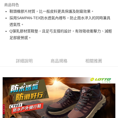
每筆NT$80，滿NT$3,000(含以上)免運費
商品特色
鞋頭橡膠片材質，比一般皮料更具保護及耐磨效果。
付款後7-11取貨
採用SAMPAN-TEX防水透氣內裡布，防止雨水滲入的同時兼具
每筆NT$80，滿NT$1,500(含以上)免運費
透氣性。
宅配
Q彈乳膠材質鞋墊，且足弓支撐的設計，有效吸收衝擊力、減輕
每筆NT$80，滿NT$1,000(含以上)免運費
足部疲勞感。
詳細說明
商品規格
相關推薦