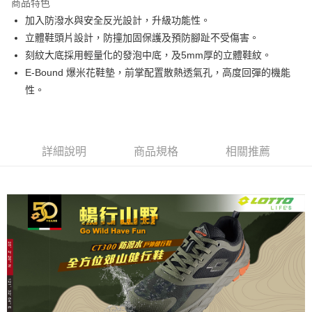
商品特色
加入防潑水與安全反光設計，升級功能性。
付款後7-11取貨
立體鞋頭片設計，防撞加固保護及預防腳趾不受傷害。
每筆NT$80，滿NT$1,500(含以上)免運費
刻紋大底採用輕量化的發泡中底，及5mm厚的立體鞋紋。
宅配
E-Bound 爆米花鞋墊，前掌配置散熱透氣孔，高度回彈的機能
每筆NT$80，滿NT$1,000(含以上)免運費
性。
詳細說明
商品規格
相關推薦