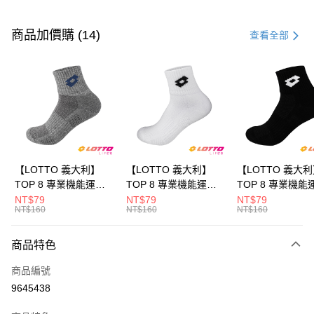
付款方式
信用卡一次付款
商品加價購 (14)
查看全部
LINE Pay
Apple Pay
街口支付
悠遊付
全盈+PAY
【LOTTO 義大利】
【LOTTO 義大利】
【LOTTO 義大
TOP 8 專業機能運動
TOP 8 專業機能運動
TOP 8 專業機能
ATM付款
襪-加大款(灰藍-
襪-加大款(白/黑-
襪-加大款(黑/白-
NT$79
NT$79
NT$79
NT$160
NT$160
NT$160
LT9CMW8308)
LT9CMW8309)
LT9CMW8300)
運送方式
商品特色
付款後全家取貨
每筆NT$80，滿NT$1,500(含以上)免運費
商品編號
9645438
付款後萊爾富取貨
每筆NT$80，滿NT$3,000(含以上)免運費