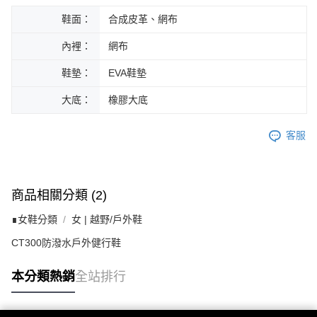
鞋面：
合成皮革、網布
內裡：
網布
鞋墊：
EVA鞋墊
大底：
橡膠大底
客服
商品相關分類 (2)
∎女鞋分類
女 | 越野/戶外鞋
CT300防潑水戶外健行鞋
本分類熱銷
全站排行