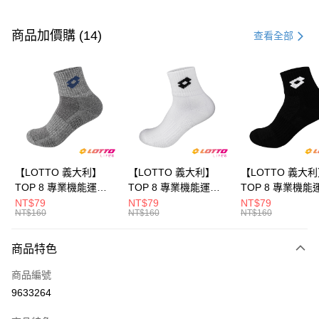
付款方式
信用卡一次付款
商品加價購 (14)
查看全部
LINE Pay
Apple Pay
街口支付
悠遊付
全盈+PAY
【LOTTO 義大利】
【LOTTO 義大利】
【LOTTO 義大
TOP 8 專業機能運動
TOP 8 專業機能運動
TOP 8 專業機能
ATM付款
襪-加大款(灰藍-
襪-加大款(白/黑-
襪-加大款(黑/白-
NT$79
NT$79
NT$79
NT$160
NT$160
NT$160
LT9CMW8308)
LT9CMW8309)
LT9CMW8300)
運送方式
商品特色
付款後全家取貨
每筆NT$80，滿NT$1,500(含以上)免運費
商品編號
9633264
付款後萊爾富取貨
每筆NT$80，滿NT$3,000(含以上)免運費