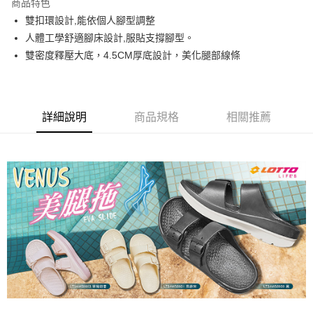
商品特色
雙扣環設計,能依個人腳型調整
付款後7-11取貨
人體工學舒適腳床設計,服貼支撐腳型。
每筆NT$80，滿NT$1,500(含以上)免運費
雙密度釋壓大底，4.5CM厚底設計，美化腿部線條
宅配
每筆NT$80，滿NT$1,000(含以上)免運費
詳細說明
商品規格
相關推薦