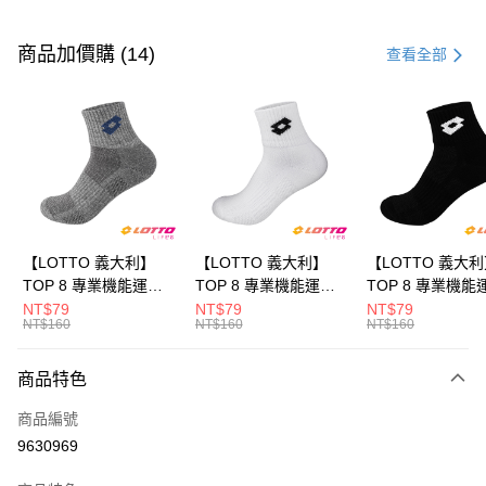
付款方式
信用卡一次付款
商品加價購 (14)
查看全部
LINE Pay
Apple Pay
街口支付
悠遊付
全盈+PAY
【LOTTO 義大利】
【LOTTO 義大利】
【LOTTO 義大
TOP 8 專業機能運動
TOP 8 專業機能運動
TOP 8 專業機能
ATM付款
襪-加大款(灰藍-
襪-加大款(白/黑-
襪-加大款(黑/白-
NT$79
NT$79
NT$79
NT$160
NT$160
NT$160
LT9CMW8308)
LT9CMW8309)
LT9CMW8300)
運送方式
商品特色
付款後全家取貨
每筆NT$80，滿NT$1,500(含以上)免運費
商品編號
9630969
付款後萊爾富取貨
每筆NT$80，滿NT$3,000(含以上)免運費