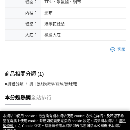
鞋面：
TPU、聚氨酯、網布
內裡：
網布
鞋墊：
爆米花鞋墊
大底：
橡膠大底
客服
商品相關分類 (1)
∎男鞋分類
男 | 足球/網球/羽球/籃球鞋
本分類熱銷
全站排行
本網站中使用 cookie，欲查詢有關本網站使用 cookie 方式之詳情，及若您不希
熱門標籤
望在電腦上使用 cookie 時應如何變更電腦的 cookie 設定，請參閱本網站「
隱私
權條款
」之 Cookie 聲明。您繼續使用本網站即表示您同意本公司得按本網站使