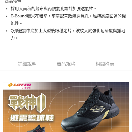
商品特色
採用大面積的網布與內腰氣孔設計加強透氣性。
付款後7-11取貨
E-Bound爆米花鞋墊，前掌配置散熱透氣孔，維持高度回彈的機
每筆NT$80，滿NT$1,500(含以上)免運費
能性。
宅配
Q彈避震中底加上大型後跟穩定片，波紋大底強化耐磨度與抓地
每筆NT$80，滿NT$1,000(含以上)免運費
力。
詳細說明
商品規格
相關推薦