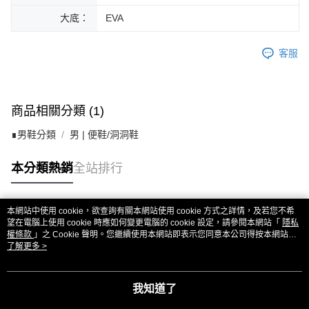
大底：
EVA
客服
商品相關分類 (1)
∎男鞋分類
男 | 便鞋/洞洞鞋
本分類熱銷
全站排行
本網站中使用 cookie，欲查詢有關本網站使用 cookie 方式之詳情，及若您不希
熱門標籤
望在電腦上使用 cookie 時應如何變更電腦的 cookie 設定，請參閱本網站「
隱私
權條款
」之 Cookie 聲明。您繼續使用本網站即表示您同意本公司得按本網站使
用條款之 Cookie 聲明使用 cookie。
了解更多 >
我知道了