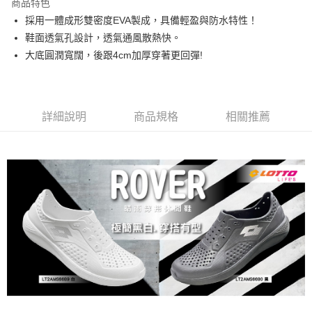
商品特色
採用一體成形雙密度EVA製成，具備輕盈與防水特性！
付款後7-11取貨
鞋面透氣孔設計，透氣通風散熱快。
每筆NT$80，滿NT$1,500(含以上)免運費
大底圓潤寬闊，後跟4cm加厚穿著更回彈!
宅配
每筆NT$80，滿NT$1,000(含以上)免運費
詳細說明
商品規格
相關推薦