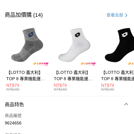
付款方式
信用卡一次付款
商品加價購 (14)
查看全部
LINE Pay
Apple Pay
街口支付
悠遊付
全盈+PAY
【LOTTO 義大利】
【LOTTO 義大利】
【LOTTO 義大
TOP 8 專業機能運動
TOP 8 專業機能運動
TOP 8 專業機能
ATM付款
襪-加大款(灰藍-
襪-加大款(白/黑-
襪-加大款(黑/白-
NT$79
NT$79
NT$79
NT$160
NT$160
NT$160
LT9CMW8308)
LT9CMW8309)
LT9CMW8300)
運送方式
商品特色
付款後全家取貨
每筆NT$80，滿NT$1,500(含以上)免運費
商品編號
9624656
付款後萊爾富取貨
每筆NT$80，滿NT$3,000(含以上)免運費