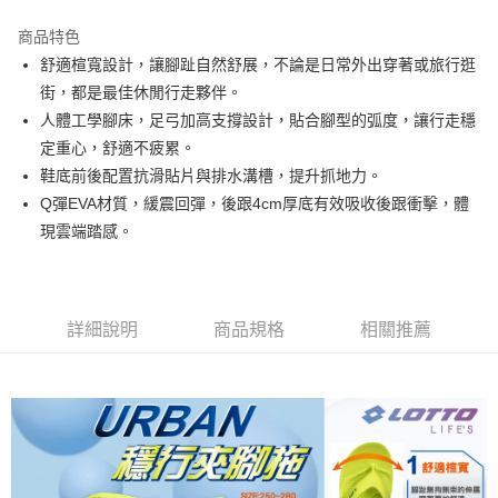
每筆NT$80，滿NT$3,000(含以上)免運費
商品特色
舒適楦寬設計，讓腳趾自然舒展，不論是日常外出穿著或旅行逛
付款後7-11取貨
街，都是最佳休閒行走夥伴。
每筆NT$80，滿NT$1,500(含以上)免運費
人體工學腳床，足弓加高支撐設計，貼合腳型的弧度，讓行走穩
宅配
定重心，舒適不疲累。
每筆NT$80，滿NT$1,000(含以上)免運費
鞋底前後配置抗滑貼片與排水溝槽，提升抓地力。
Q彈EVA材質，緩震回彈，後跟4cm厚底有效吸收後跟衝擊，體
現雲端踏感。
詳細說明
商品規格
相關推薦