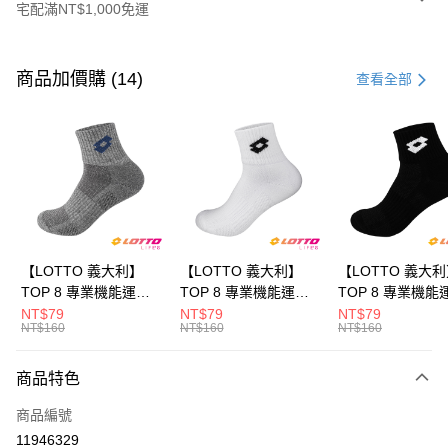
宅配滿NT$1,000免運
付款方式
信用卡一次付款
商品加價購 (14)
查看全部
LINE Pay
Apple Pay
街口支付
悠遊付
全盈+PAY
【LOTTO 義大利】
【LOTTO 義大利】
【LOTTO 義大
TOP 8 專業機能運動
TOP 8 專業機能運動
TOP 8 專業機能
ATM付款
襪-加大款(灰藍-
襪-加大款(白/黑-
襪-加大款(黑/白-
NT$79
NT$79
NT$79
NT$160
NT$160
NT$160
LT9CMW8308)
LT9CMW8309)
LT9CMW8300)
運送方式
商品特色
付款後全家取貨
每筆NT$80，滿NT$1,500(含以上)免運費
商品編號
11946329
付款後萊爾富取貨