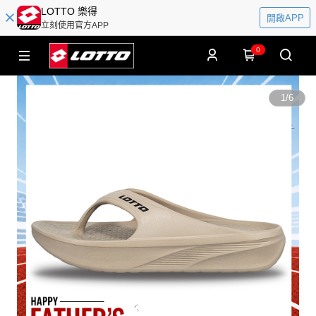
LOTTO 樂得
開啟APP
立刻使用官方APP
0
1
/
6