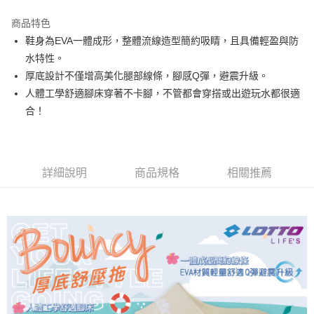
每筆NT$80，滿NT$3,000(含以上)免運費
商品特色
鞋身為EVA一體成形，整體流線造型簡約吸睛，且具備輕盈與防
付款後7-11取貨
水特性。
每筆NT$80，滿NT$1,500(含以上)免運費
厚底設計不僅增高美化腿部線條，腳感Q彈，避震升級。
宅配
人體工學舒適腳床穿著不卡腳，不管都會穿搭或出遊玩水都很適
每筆NT$80，滿NT$1,000(含以上)免運費
合！
詳細說明
商品規格
相關推薦