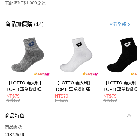
宅配滿NT$1,000免運
付款方式
信用卡一次付款
商品加價購 (14)
查看全部
LINE Pay
Apple Pay
街口支付
悠遊付
全盈+PAY
【LOTTO 義大利】
【LOTTO 義大利】
【LOTTO 義大
TOP 8 專業機能運動
TOP 8 專業機能運動
TOP 8 專業機能
ATM付款
襪-加大款(灰藍-
襪-加大款(白/黑-
襪-加大款(黑/白-
NT$79
NT$79
NT$79
NT$160
NT$160
NT$160
LT9CMW8308)
LT9CMW8309)
LT9CMW8300)
運送方式
商品特色
付款後全家取貨
每筆NT$80，滿NT$1,500(含以上)免運費
商品編號
11872529
付款後萊爾富取貨