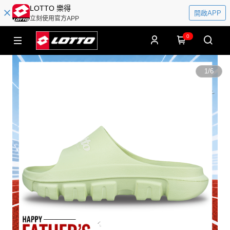
LOTTO 樂得
開啟APP
立刻使用官方APP
0
1
/
6