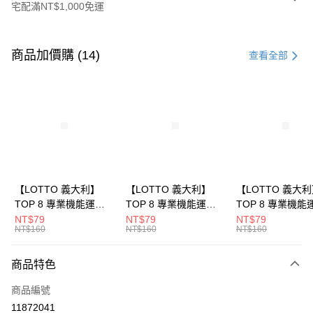
宅配滿NT$1,000免運
付款方式
信用卡一次付款
商品加價購 (14)
查看全部
LINE Pay
Apple Pay
街口支付
悠遊付
全盈+PAY
【LOTTO 義大利】
【LOTTO 義大利】
【LOTTO 義大
TOP 8 專業機能運動
TOP 8 專業機能運動
TOP 8 專業機能
ATM付款
襪-加大款(灰藍-
襪-加大款(白/黑-
襪-加大款(黑/白-
NT$79
NT$79
NT$79
NT$160
NT$160
NT$160
LT9CMW8308)
LT9CMW8309)
LT9CMW8300)
運送方式
商品特色
付款後全家取貨
每筆NT$80，滿NT$1,500(含以上)免運費
商品編號
11872041
付款後萊爾富取貨