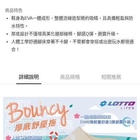
每筆NT$80，滿NT$3,000(含以上)免運費
商品特色
鞋身為EVA一體成形，整體流線造型簡約吸睛，且具備輕盈與防
付款後7-11取貨
水特性。
每筆NT$80，滿NT$1,500(含以上)免運費
厚底設計不僅增高美化腿部線條，腳感Q彈，避震升級。
宅配
人體工學舒適腳床穿著不卡腳，不管都會穿搭或出遊玩水都很適
每筆NT$80，滿NT$1,000(含以上)免運費
合！
詳細說明
商品規格
相關推薦