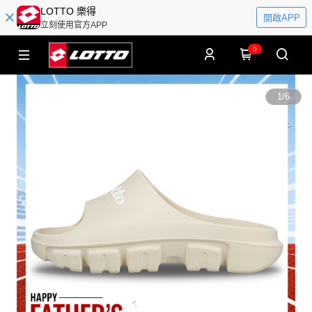
LOTTO 樂得
開啟APP
立刻使用官方APP
0
1
/
6