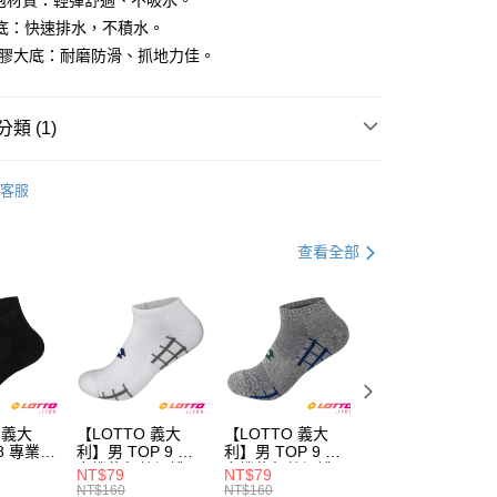
發泡材質：輕彈舒適、不吸水。
底：快速排水，不積水。
橡膠大底：耐磨防滑、抓地力佳。
類 (1)
男 | 便鞋/洞洞鞋
家取貨
客服
0，滿NT$1,500(含以上)免運費
查看全部
爾富取貨
0，滿NT$3,000(含以上)免運費
1取貨
0，滿NT$1,500(含以上)免運費
0，滿NT$1,000(含以上)免運費
 義大
【LOTTO 義大
【LOTTO 義大
【LOTTO 義大
8 專業機
利】男 TOP 9 彈
利】男 TOP 9 彈
利】TOP 9 彈力
黑/黑-
力機能氣墊裸襪
力機能氣墊裸襪
能氣墊裸襪(黑-
NT$79
NT$79
NT$79
860)
(白-
(灰-
LT4CMW1110)
NT$160
NT$160
NT$160