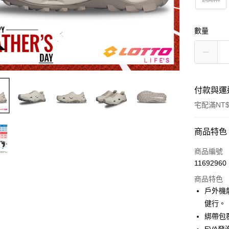
數量
付款與運
宅配滿NT$
付款方式
商品特色
信用卡一
商品編號
11692960
LINE Pay
商品特色
Apple Pay
戶外機
健行。
街口支付
綁帶包
悠遊付