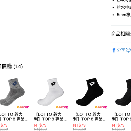
EVA
排水中
全盈+PAY
5mm
ATM付款
商品相關分
運送方式
∎男鞋分類
付款後全
分享
每筆NT$8
價購 (14)
付款後萊
每筆NT$8
付款後7-1
每筆NT$8
宅配
每筆NT$8
LOTTO 義大
【LOTTO 義大
【LOTTO 義大
【LOTTO
】TOP 8 專業機
利】TOP 8 專業機
利】TOP 8 專業機
利】TOP 
運動襪-加大款
能運動襪-加大款
能運動襪-加大款
能運動襪(
T$79
NT$79
NT$79
NT$79
灰藍-
(白/黑-
(黑/白-
LT9CMW8
$160
NT$160
NT$160
NT$160