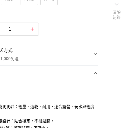
清除
紀錄
送方式
1,000免運
次付款
能洞洞鞋：輕量、速乾、耐用，適合露營、玩水與輕度
覆設計：貼合穩定，不易鬆脫。