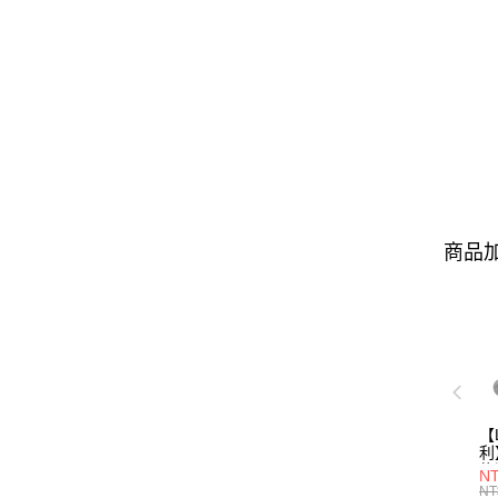
商品加
【
利
能
N
(
NT