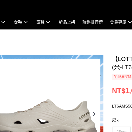
女鞋
童鞋
新品上架
熱銷排行榜
會員專屬
【LOT
(米-LT
宅配滿NT$
NT$1,
LT6AMS5
尺寸
25cm