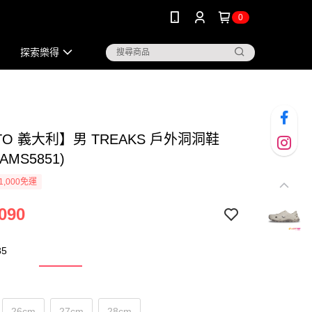
0
探索樂得
TO 義大利】男 TREAKS 戶外洞洞鞋
6AMS5851)
1,000免運
090
85
26cm
27cm
28cm