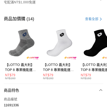
宅配滿NT$1,000免運
付款方式
信用卡一次付款
商品加價購 (14)
查看全部
LINE Pay
Apple Pay
街口支付
悠遊付
全盈+PAY
【LOTTO 義大利】
【LOTTO 義大利】
【LOTTO 義大
TOP 8 專業機能運動
TOP 8 專業機能運動
TOP 8 專業機能
ATM付款
襪-加大款(灰藍-
襪-加大款(白/黑-
襪-加大款(黑/白-
NT$79
NT$79
NT$79
NT$160
NT$160
NT$160
LT9CMW8308)
LT9CMW8309)
LT9CMW8300)
運送方式
商品特色
付款後全家取貨
每筆NT$80，滿NT$1,500(含以上)免運費
商品編號
11691336
付款後萊爾富取貨