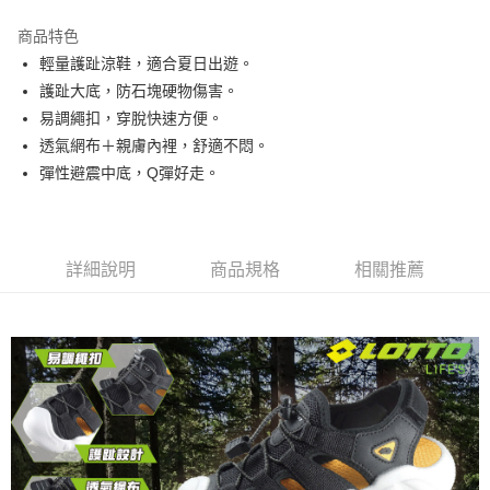
每筆NT$80，滿NT$3,000(含以上)免運費
商品特色
輕量護趾涼鞋，適合夏日出遊。
付款後7-11取貨
護趾大底，防石塊硬物傷害。
每筆NT$80，滿NT$1,500(含以上)免運費
易調繩扣，穿脫快速方便。
宅配
透氣網布＋親膚內裡，舒適不悶。
每筆NT$80，滿NT$1,000(含以上)免運費
彈性避震中底，Q彈好走。
詳細說明
商品規格
相關推薦