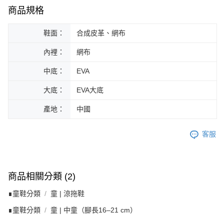
商品規格
鞋面：
合成皮革、網布
內裡：
網布
中底：
EVA
大底：
EVA大底
產地：
中國
客服
商品相關分類 (2)
∎童鞋分類
童 | 涼拖鞋
∎童鞋分類
童 | 中童（腳長16–21 cm）