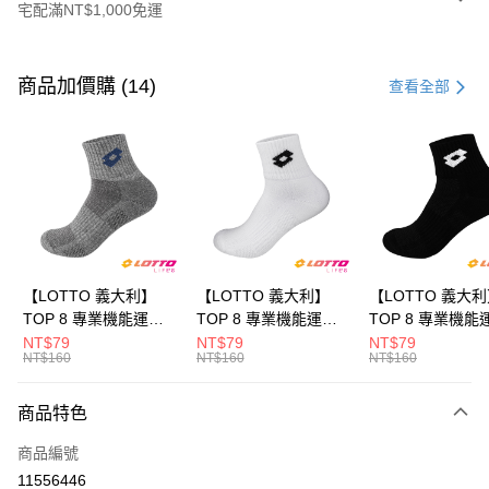
宅配滿NT$1,000免運
付款方式
信用卡一次付款
商品加價購 (14)
查看全部
LINE Pay
Apple Pay
街口支付
悠遊付
全盈+PAY
【LOTTO 義大利】
【LOTTO 義大利】
【LOTTO 義大
TOP 8 專業機能運動
TOP 8 專業機能運動
TOP 8 專業機能
ATM付款
襪-加大款(灰藍-
襪-加大款(白/黑-
襪-加大款(黑/白-
NT$79
NT$79
NT$79
NT$160
NT$160
NT$160
LT9CMW8308)
LT9CMW8309)
LT9CMW8300)
運送方式
商品特色
付款後全家取貨
每筆NT$80，滿NT$1,500(含以上)免運費
商品編號
11556446
付款後萊爾富取貨