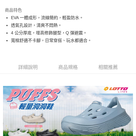
每筆NT$80，滿NT$3,000(含以上)免運費
商品特色
EVA 一體成形，流線簡約，輕盈防水。
付款後7-11取貨
透氣孔設計，清爽不悶熱。
每筆NT$80，滿NT$1,500(含以上)免運費
4 公分厚底，增高修飾腿型，Q 彈避震。
宅配
寬楦舒適不卡腳，日常穿搭、玩水都適合。
每筆NT$80，滿NT$1,000(含以上)免運費
詳細說明
商品規格
相關推薦