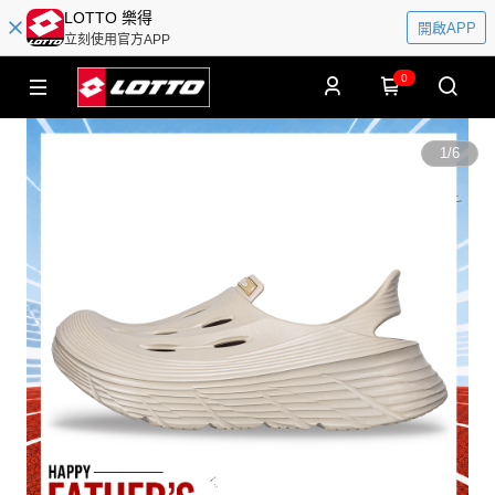
LOTTO 樂得
開啟APP
立刻使用官方APP
0
1
/
6