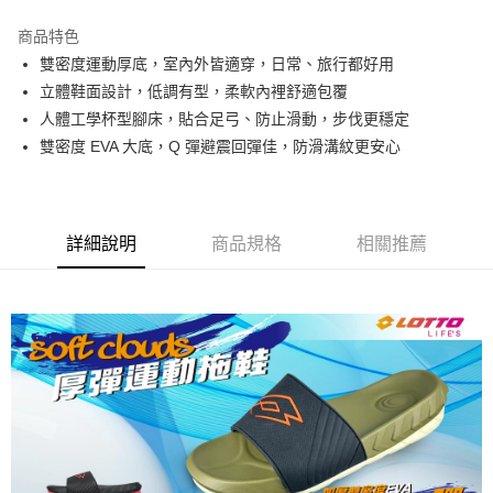
每筆NT$80，滿NT$3,000(含以上)免運費
商品特色
雙密度運動厚底，室內外皆適穿，日常、旅行都好用
付款後7-11取貨
立體鞋面設計，低調有型，柔軟內裡舒適包覆
每筆NT$80，滿NT$1,500(含以上)免運費
人體工學杯型腳床，貼合足弓、防止滑動，步伐更穩定
宅配
雙密度 EVA 大底，Q 彈避震回彈佳，防滑溝紋更安心
每筆NT$80，滿NT$1,000(含以上)免運費
詳細說明
商品規格
相關推薦