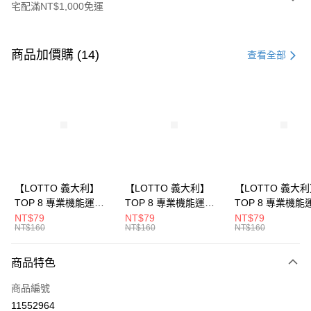
宅配滿NT$1,000免運
付款方式
信用卡一次付款
商品加價購 (14)
查看全部
LINE Pay
Apple Pay
街口支付
悠遊付
全盈+PAY
【LOTTO 義大利】
【LOTTO 義大利】
【LOTTO 義大
TOP 8 專業機能運動
TOP 8 專業機能運動
TOP 8 專業機能
ATM付款
襪-加大款(灰藍-
襪-加大款(白/黑-
襪-加大款(黑/白-
NT$79
NT$79
NT$79
NT$160
NT$160
NT$160
LT9CMW8308)
LT9CMW8309)
LT9CMW8300)
運送方式
商品特色
付款後全家取貨
每筆NT$80，滿NT$1,500(含以上)免運費
商品編號
11552964
付款後萊爾富取貨