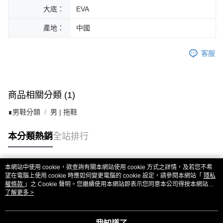
大底：
EVA
產地：
中國
客服
商品相關分類 (1)
∎男鞋分類
男 | 拖鞋
本分類熱銷
全站排行
本網站中使用 cookie，欲查詢有關本網站使用 cookie 方式之詳情，及若您不希
熱門標籤
望在電腦上使用 cookie 時應如何變更電腦的 cookie 設定，請參閱本網站「
隱私
權條款
」之 Cookie 聲明。您繼續使用本網站即表示您同意本公司得按本網站使
用條款之 Cookie 聲明使用 cookie。
了解更多 >