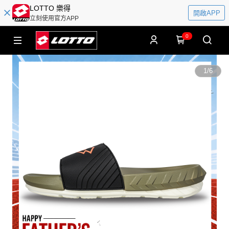
LOTTO 樂得
開啟APP
立刻使用官方APP
0
1
/
6