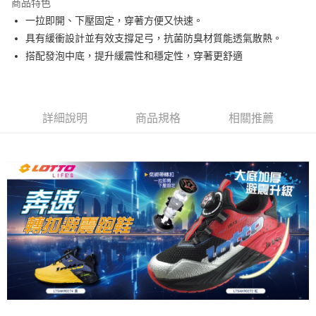
商品特色
一拉即開、下壓固定，穿著方便又快速。
付款後7-11取貨
具有緩衝設計並有效支撐足弓，抗菌防臭材質能透氣散熱。
每筆NT$80，滿NT$1,500(含以上)免運費
搭配發泡中底，提升緩震性和穩定性，穿著更舒適
宅配
每筆NT$80，滿NT$1,000(含以上)免運費
詳細說明
商品規格
相關推薦