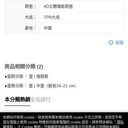
鞋墊：
4D立體機能鞋墊
大底：
TPR大底
產地：
中國
客服
商品相關分類 (2)
∎童鞋分類
童 | 慢跑鞋
∎童鞋分類
童 | 中童（腳長16–21 cm）
本分類熱銷
全站排行
本網站中使用 cookie，欲查詢有關本網站使用 cookie 方式之詳情，及若您不希
熱門標籤
望在電腦上使用 cookie 時應如何變更電腦的 cookie 設定，請參閱本網站「
隱私
權條款
」之 Cookie 聲明。您繼續使用本網站即表示您同意本公司得按本網站使