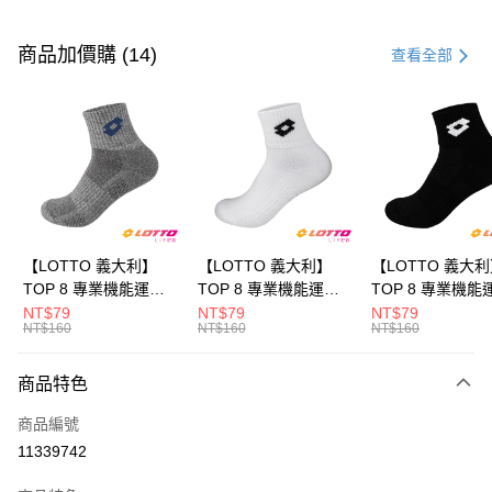
付款方式
信用卡一次付款
商品加價購 (14)
查看全部
LINE Pay
Apple Pay
街口支付
悠遊付
全盈+PAY
【LOTTO 義大利】
【LOTTO 義大利】
【LOTTO 義大
TOP 8 專業機能運動
TOP 8 專業機能運動
TOP 8 專業機能
ATM付款
襪-加大款(灰藍-
襪-加大款(白/黑-
襪-加大款(黑/白-
NT$79
NT$79
NT$79
NT$160
NT$160
NT$160
LT9CMW8308)
LT9CMW8309)
LT9CMW8300)
運送方式
商品特色
付款後全家取貨
每筆NT$80，滿NT$1,500(含以上)免運費
商品編號
11339742
付款後萊爾富取貨
每筆NT$80，滿NT$3,000(含以上)免運費