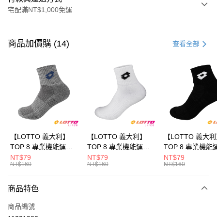
宅配滿NT$1,000免運
付款方式
信用卡一次付款
商品加價購 (14)
查看全部
LINE Pay
Apple Pay
街口支付
悠遊付
全盈+PAY
【LOTTO 義大利】
【LOTTO 義大利】
【LOTTO 義大
TOP 8 專業機能運動
TOP 8 專業機能運動
TOP 8 專業機能
ATM付款
襪-加大款(灰藍-
襪-加大款(白/黑-
襪-加大款(黑/白-
NT$79
NT$79
NT$79
NT$160
NT$160
NT$160
LT9CMW8308)
LT9CMW8309)
LT9CMW8300)
運送方式
商品特色
付款後全家取貨
每筆NT$80，滿NT$1,500(含以上)免運費
商品編號