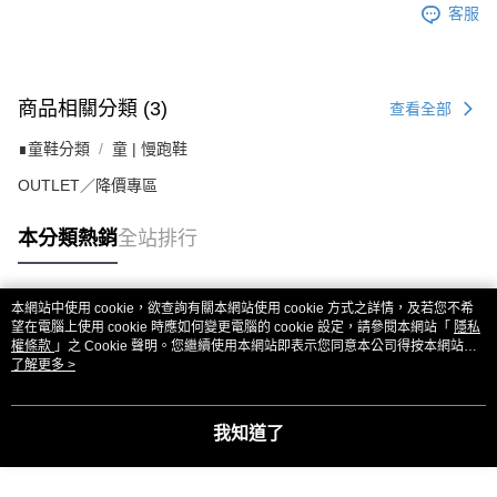
客服
商品相關分類 (3)
查看全部
∎童鞋分類
童 | 慢跑鞋
OUTLET／降價專區
本分類熱銷
全站排行
本網站中使用 cookie，欲查詢有關本網站使用 cookie 方式之詳情，及若您不希
熱門標籤
望在電腦上使用 cookie 時應如何變更電腦的 cookie 設定，請參閱本網站「
隱私
權條款
」之 Cookie 聲明。您繼續使用本網站即表示您同意本公司得按本網站使
用條款之 Cookie 聲明使用 cookie。
了解更多 >
我知道了