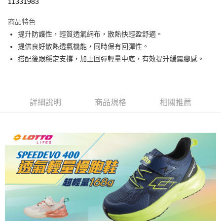
11331983
付款後萊爾富取貨
每筆NT$80，滿NT$3,000(含以上)免運費
商品特色
提升防護性，輕質透氣網布，散熱快輕盈舒適。
付款後7-11取貨
提供良好散熱透氣機能，同時保有回彈性。
每筆NT$80，滿NT$1,500(含以上)免運費
搭配後跟穩定支撐，加上回彈輕量中底，有效提升緩震腳感。
宅配
每筆NT$80，滿NT$1,000(含以上)免運費
詳細說明
商品規格
相關推薦