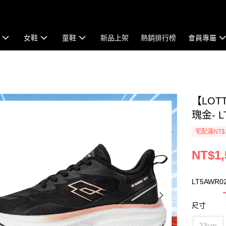
女鞋
童鞋
新品上架
熱銷排行榜
會員專屬
【LOT
瑰金- L
宅配滿NT$
NT$1,
LT5AWR0
尺寸
23cm