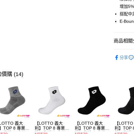
街口支付
增加5
悠遊付
搭配中
E-B
全盈+PAY
ATM付款
商品相關分
∎女鞋分類
運送方式
分享
付款後全
每筆NT$8
價購 (14)
付款後萊
每筆NT$8
付款後7-1
每筆NT$8
宅配
LOTTO 義大
【LOTTO 義大
【LOTTO 義大
【LOTTO
】TOP 8 專業機
利】TOP 8 專業機
利】TOP 8 專業機
利】TOP 
每筆NT$8
運動襪-加大款
能運動襪-加大款
能運動襪-加大款
能運動襪(