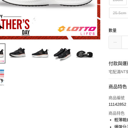
25.5cm
數量
付款與運
宅配滿NT$
付款方式
商品特色
信用卡一
商品編號
11142852
LINE Pay
商品特色
Apple Pay
輕薄親
爆彈分