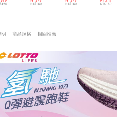
T$79
NT$79
NT$79
NT$79
灰藍-
(白/黑-
(黑/白-
LT9CMW8
$160
NT$160
NT$160
NT$160
T9CMW8308)
LT9CMW8309)
LT9CMW8300)
說明
商品規格
相關推薦