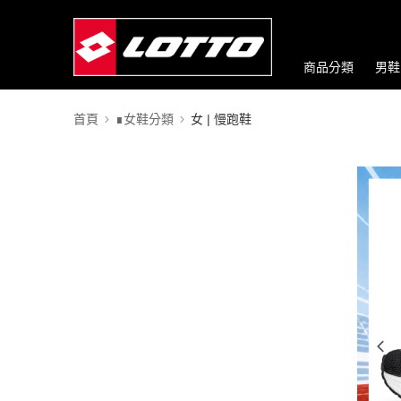
商品分類
男鞋
首頁
∎女鞋分類
女 | 慢跑鞋