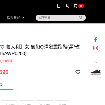
0
探索樂得
TO 義大利】女 氫馳Q彈避震跑鞋(黑/玫
T5AWR0200)
1,000免運
590
20
23.5cm
24cm
24.5cm
25cm