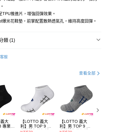
%。
足TPU推進片，增強回彈效果。
ound爆米花鞋墊，前掌配置散熱透氣孔，維持高度回彈。
類 (1)
女 | 慢跑鞋
客服
家取貨
0，滿NT$1,500(含以上)免運費
查看全部
爾富取貨
0，滿NT$3,000(含以上)免運費
1取貨
0，滿NT$1,500(含以上)免運費
 義大
【LOTTO 義大
【LOTTO 義大
【LOTTO 義大
8 專業機
利】男 TOP 9 彈
利】男 TOP 9 彈
利】TOP 9 彈力
0，滿NT$1,000(含以上)免運費
黑/黑-
力機能氣墊裸襪
力機能氣墊裸襪
能氣墊裸襪(黑-