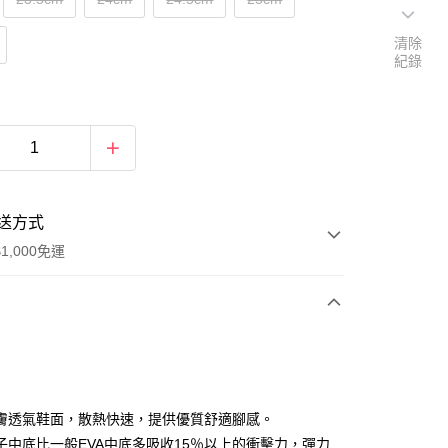
清除
紀錄
送方式
1,000免運
次付款
膚透氣鞋面，散熱快速，提供優質舒適腳感。
子中底比一般EVA中底多吸收15％以上的衝擊力，彈力