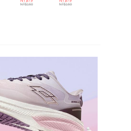
NT$79
NT$79
NT$79
860)
(白-
(灰-
LT4CMW1110)
NT$160
NT$160
NT$160
LT4CMW1119)
LT4CMW1118)