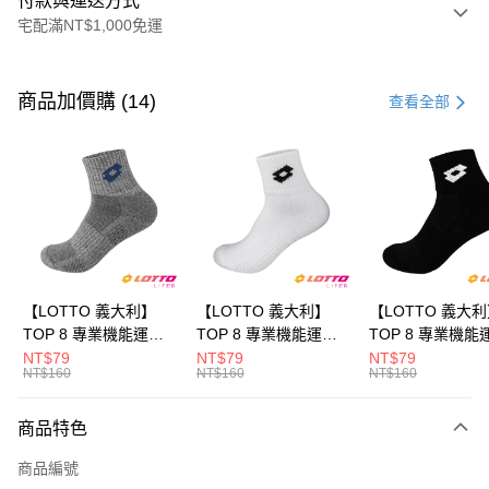
付款與運送方式
宅配滿NT$1,000免運
付款方式
信用卡一次付款
商品加價購 (14)
查看全部
LINE Pay
Apple Pay
街口支付
悠遊付
全盈+PAY
【LOTTO 義大利】
【LOTTO 義大利】
【LOTTO 義大
TOP 8 專業機能運動
TOP 8 專業機能運動
TOP 8 專業機能
ATM付款
襪-加大款(灰藍-
襪-加大款(白/黑-
襪-加大款(黑/白-
NT$79
NT$79
NT$79
NT$160
NT$160
NT$160
LT9CMW8308)
LT9CMW8309)
LT9CMW8300)
運送方式
商品特色
付款後全家取貨
每筆NT$80，滿NT$1,500(含以上)免運費
商品編號