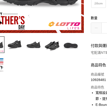
28cm
數量
付款與運
宅配滿NT$
付款方式
商品特色
信用卡一
商品編號
10928481
LINE Pay
商品特色
Apple Pay
寬楦設
節，提
街口支付
E-B