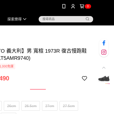
0
探索樂得
TO 義大利】男 寬楦 1973R 復古慢跑鞋
LT5AMR9740)
1,000免運
490
26cm
26.5cm
27cm
27.5cm