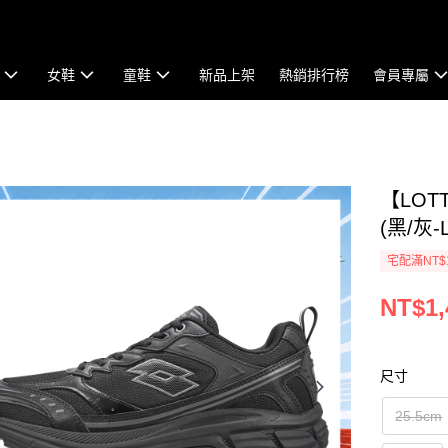
女鞋
童鞋
新品上架
熱銷排行榜
會員專屬
【LOT
(黑/灰-
宅配滿NT$
NT$1,
尺寸
25.5cm