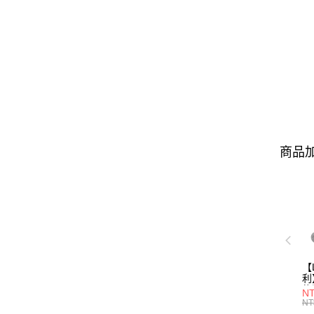
商品加
【
利
能
N
(
NT
L