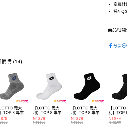
悠遊付
橡膠材
搭配Q
全盈+PAY
ATM付款
商品相關分
∎男鞋分類
運送方式
分享
付款後全
每筆NT$8
價購 (14)
付款後萊
每筆NT$8
付款後7-1
每筆NT$8
宅配
LOTTO 義大
【LOTTO 義大
【LOTTO 義大
【LOTTO
】TOP 8 專業機
利】TOP 8 專業機
利】TOP 8 專業機
利】TOP 
每筆NT$8
運動襪-加大款
能運動襪-加大款
能運動襪-加大款
能運動襪(
T$79
NT$79
NT$79
NT$79
灰藍-
(白/黑-
(黑/白-
LT9CMW8
$160
NT$160
NT$160
NT$160
T9CMW8308)
LT9CMW8309)
LT9CMW8300)