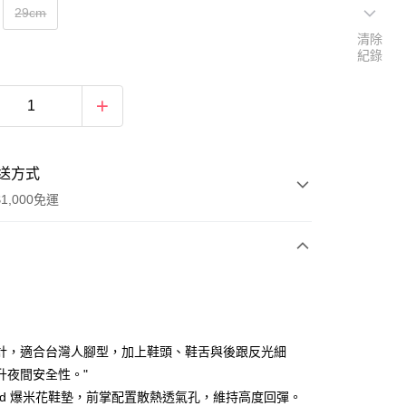
29cm
清除
紀錄
送方式
1,000免運
次付款
計，適合台灣人腳型，加上鞋頭、鞋舌與後跟反光細
升夜間安全性。"
ound 爆米花鞋墊，前掌配置散熱透氣孔，維持高度回彈。