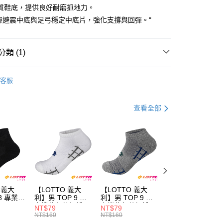
質鞋底，提供良好耐磨抓地力。
彈避震中底與足弓穩定中底片，強化支撐與回彈。"
類 (1)
男 | 慢跑鞋
客服
家取貨
0，滿NT$1,500(含以上)免運費
查看全部
爾富取貨
0，滿NT$3,000(含以上)免運費
1取貨
0，滿NT$1,500(含以上)免運費
 義大
【LOTTO 義大
【LOTTO 義大
【LOTTO 義大
8 專業機
利】男 TOP 9 彈
利】男 TOP 9 彈
利】TOP 9 彈力
0，滿NT$1,000(含以上)免運費
黑/黑-
力機能氣墊裸襪
力機能氣墊裸襪
能氣墊裸襪(黑-
NT$79
NT$79
NT$79
860)
(白-
(灰-
LT4CMW1110)
NT$160
NT$160
NT$160
LT4CMW1119)
LT4CMW1118)