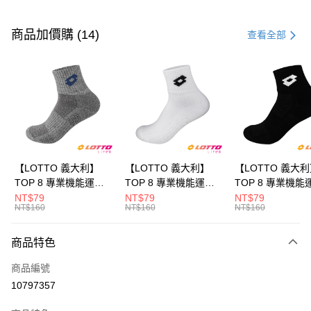
付款方式
信用卡一次付款
商品加價購 (14)
查看全部
LINE Pay
Apple Pay
街口支付
悠遊付
全盈+PAY
【LOTTO 義大利】
【LOTTO 義大利】
【LOTTO 義大
TOP 8 專業機能運動
TOP 8 專業機能運動
TOP 8 專業機能
ATM付款
襪-加大款(灰藍-
襪-加大款(白/黑-
襪-加大款(黑/白-
NT$79
NT$79
NT$79
NT$160
NT$160
NT$160
LT9CMW8308)
LT9CMW8309)
LT9CMW8300)
運送方式
商品特色
付款後全家取貨
每筆NT$80，滿NT$1,500(含以上)免運費
商品編號
10797357
付款後萊爾富取貨
每筆NT$80，滿NT$3,000(含以上)免運費