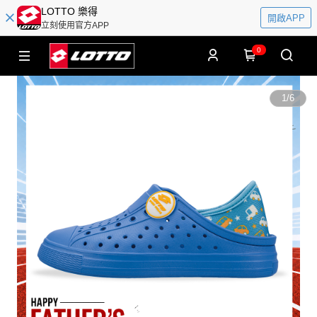
LOTTO 樂得
開啟APP
立刻使用官方APP
0
1
/
6