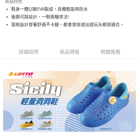
商品特色
鞋身一體Q彈EVA製成，具備輕盈與防水
付款後7-11取貨
後跟可踩設計，一鞋兩種穿法!
每筆NT$80，滿NT$1,500(含以上)免運費
寬楦設計穿著舒適不卡腳，都會穿搭或出遊玩水都很適合。
宅配
每筆NT$80，滿NT$1,000(含以上)免運費
詳細說明
商品規格
相關推薦