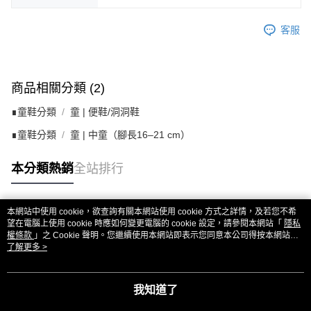
客服
商品相關分類 (2)
∎童鞋分類
童 | 便鞋/洞洞鞋
∎童鞋分類
童 | 中童（腳長16–21 cm）
本分類熱銷
全站排行
本網站中使用 cookie，欲查詢有關本網站使用 cookie 方式之詳情，及若您不希
熱門標籤
望在電腦上使用 cookie 時應如何變更電腦的 cookie 設定，請參閱本網站「
隱私
權條款
」之 Cookie 聲明。您繼續使用本網站即表示您同意本公司得按本網站使
用條款之 Cookie 聲明使用 cookie。
了解更多 >
我知道了