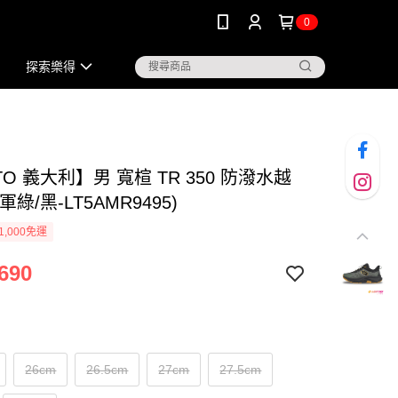
0
探索樂得
TO 義大利】男 寬楦 TR 350 防潑水越
綠/黑-LT5AMR9495)
1,000免運
690
26cm
26.5cm
27cm
27.5cm