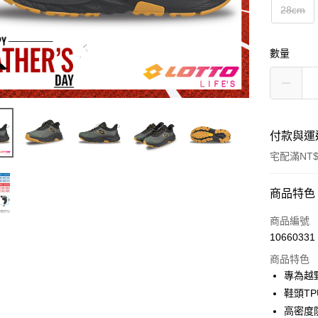
28cm
數量
付款與運
宅配滿NT$
付款方式
商品特色
信用卡一
商品編號
10660331
LINE Pay
商品特色
Apple Pay
專為越
鞋頭T
街口支付
高密度