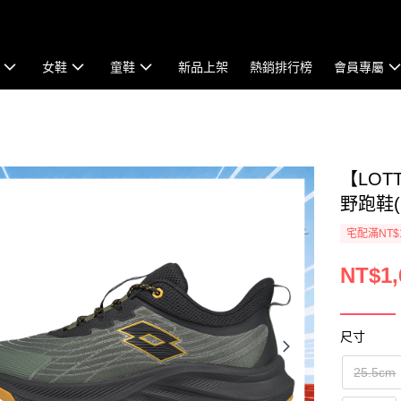
女鞋
童鞋
新品上架
熱銷排行榜
會員專屬
【LOT
野跑鞋(軍
宅配滿NT$
NT$1,
尺寸
25.5cm