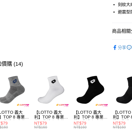
悠遊付
刻紋大
避震型
全盈+PAY
ATM付款
商品相關分
∎男鞋分類
運送方式
分享
付款後全
每筆NT$8
價購 (14)
付款後萊
每筆NT$8
付款後7-1
每筆NT$8
宅配
LOTTO 義大
【LOTTO 義大
【LOTTO 義大
【LOTTO
】TOP 8 專業機
利】TOP 8 專業機
利】TOP 8 專業機
利】TOP 
每筆NT$8
運動襪-加大款
能運動襪-加大款
能運動襪-加大款
能運動襪(
T$79
NT$79
NT$79
NT$79
灰藍-
(白/黑-
(黑/白-
LT9CMW8
$160
NT$160
NT$160
NT$160
T9CMW8308)
LT9CMW8309)
LT9CMW8300)