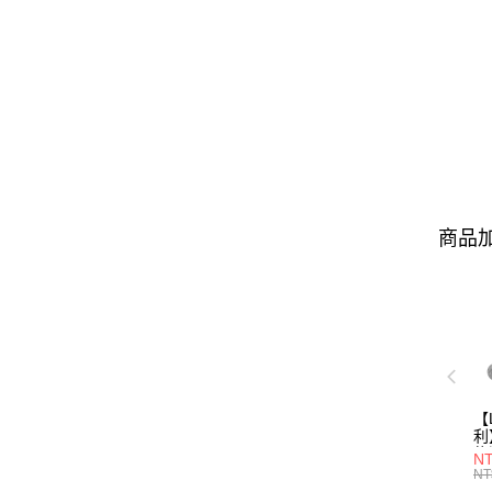
商品加
【
利
能
N
(
NT
L