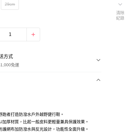
29cm
清除
紀錄
送方式
1,000免運
次付款
野跑者打造防潑水戶外越野健行鞋。
PU加厚材質，比起一般皮料更輕量兼具保護效果。
防護網布加防潑水與反光設計，功能性全面升級。