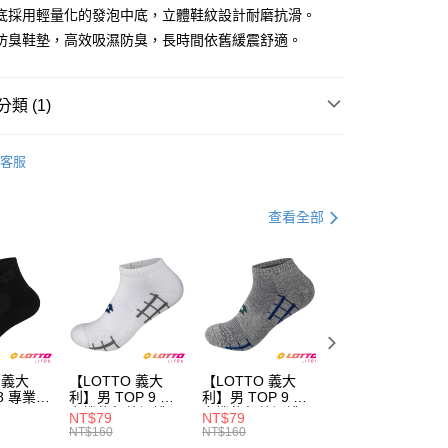
底採用輕量化的發泡中底，立體鞋紋設計耐磨抗滑。
防臭鞋墊，高效吸濕防臭，長時間依舊緩震舒適。
類 (1)
男 | 越野/戶外鞋
客服
家取貨
0，滿NT$1,500(含以上)免運費
查看全部
爾富取貨
0，滿NT$3,000(含以上)免運費
1取貨
0，滿NT$1,500(含以上)免運費
 義大
【LOTTO 義大
【LOTTO 義大
【LOTTO 義大
8 專業機
利】男 TOP 9 彈
利】男 TOP 9 彈
利】TOP 9 彈力
0，滿NT$1,000(含以上)免運費
黑/黑-
力機能氣墊裸襪
力機能氣墊裸襪
能氣墊裸襪(黑-
NT$79
NT$79
NT$79
860)
(白-
(灰-
LT4CMW1110)
NT$160
NT$160
NT$160
LT4CMW1119)
LT4CMW1118)