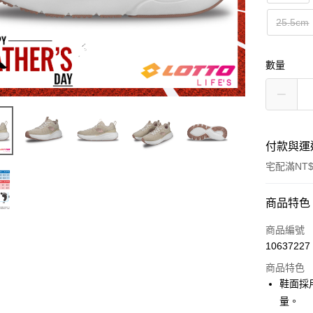
25.5cm
數量
付款與運
宅配滿NT$
付款方式
商品特色
信用卡一
商品編號
10637227
LINE Pay
商品特色
Apple Pay
鞋面採
量。
街口支付