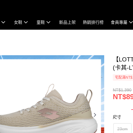
女鞋
童鞋
新品上架
熱銷排行榜
會員專屬
【LOT
(卡其-L
宅配滿NT$
NT$1,390
NT$8
尺寸
23cm