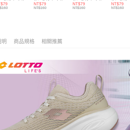
運動襪-加大款
能運動襪-加大款
能運動襪-加大款
能運動襪(
T$79
NT$79
NT$79
NT$79
灰藍-
(白/黑-
(黑/白-
LT9CMW8
$160
NT$160
NT$160
NT$160
T9CMW8308)
LT9CMW8309)
LT9CMW8300)
說明
商品規格
相關推薦