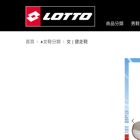
商品分類
男鞋
首頁
∎女鞋分類
女 | 健走鞋