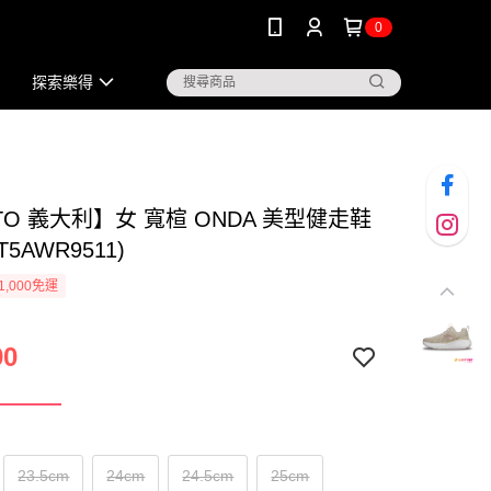
0
探索樂得
TO 義大利】女 寬楦 ONDA 美型健走鞋
T5AWR9511)
1,000免運
90
23.5cm
24cm
24.5cm
25cm