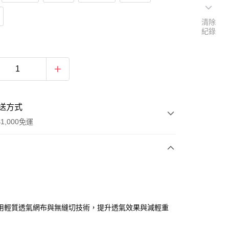
清除
紀錄
送方式
1,000免運
次付款
用輕質透氣網布與無縫切技術，提升透氣效果與減輕重