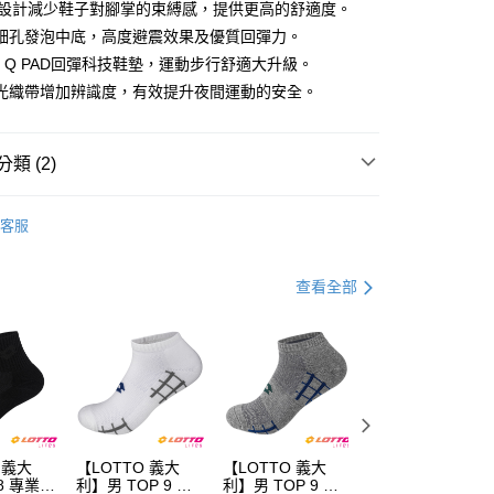
楦設計減少鞋子對腳掌的束縛感，提供更高的舒適度。
細孔發泡中底，高度避震效果及優質回彈力。
O Q PAD回彈科技鞋墊，運動步行舒適大升級。
光織帶增加辨識度，有效提升夜間運動的安全。
類 (2)
女 | 健走鞋
家取貨
客服
T／降價專區
0，滿NT$1,500(含以上)免運費
查看全部
爾富取貨
0，滿NT$3,000(含以上)免運費
1取貨
0，滿NT$1,500(含以上)免運費
0，滿NT$1,000(含以上)免運費
 義大
【LOTTO 義大
【LOTTO 義大
【LOTTO 義大
8 專業機
利】男 TOP 9 彈
利】男 TOP 9 彈
利】TOP 9 彈力