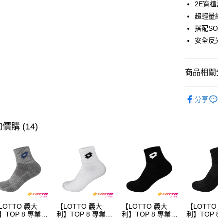
2E寬
悠遊付
超輕量
搭配S
全盈+PAY
安全反
ATM付款
商品相關分
運送方式
∎女鞋分類
付款後全
分享
OUTLE
每筆NT$8
價購 (14)
付款後萊
每筆NT$8
付款後7-1
每筆NT$8
宅配
每筆NT$8
LOTTO 義大
【LOTTO 義大
【LOTTO 義大
【LOTTO
】TOP 8 專業機
利】TOP 8 專業機
利】TOP 8 專業機
利】TOP 