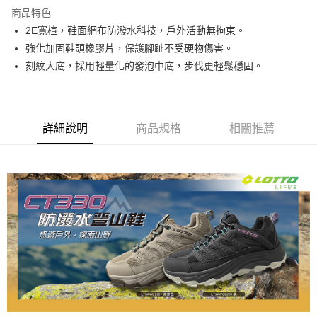
每筆NT$80，滿NT$3,000(含以上)免運費
商品特色
2E寬楦，鞋面網布防潑水科技，戶外活動無拘束。
付款後7-11取貨
強化加固鞋頭橡膠片，保護腳趾不受硬物傷害。
每筆NT$80，滿NT$1,500(含以上)免運費
刻紋大底，採用輕量化的發泡中底，步伐更輕鬆穩固。
宅配
每筆NT$80，滿NT$1,000(含以上)免運費
詳細說明
商品規格
相關推薦