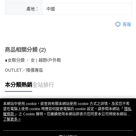
產地：
中國
客服
商品相關分類 (2)
∎女鞋分類
女 | 越野/戶外鞋
OUTLET／降價專區
本分類熱銷
全站排行
本網站中使用 cookie，欲查詢有關本網站使用 cookie 方式之詳情，及若您不希
熱門標籤
望在電腦上使用 cookie 時應如何變更電腦的 cookie 設定，請參閱本網站「
隱私
權條款
」之 Cookie 聲明。您繼續使用本網站即表示您同意本公司得按本網站使
用條款之 Cookie 聲明使用 cookie。
了解更多 >