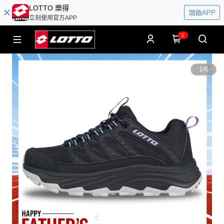
LOTTO 樂得
開啟APP
立刻使用官方APP
0
1
/
6