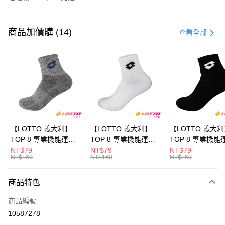
付款方式
信用卡一次付款
商品加價購 (14)
查看全部
LINE Pay
Apple Pay
街口支付
悠遊付
全盈+PAY
【LOTTO 義大利】
【LOTTO 義大利】
【LOTTO 義大
TOP 8 專業機能運動
TOP 8 專業機能運動
TOP 8 專業機能
ATM付款
襪-加大款(灰藍-
襪-加大款(白/黑-
襪-加大款(黑/白-
NT$79
NT$79
NT$79
NT$160
NT$160
NT$160
LT9CMW8308)
LT9CMW8309)
LT9CMW8300)
運送方式
商品特色
付款後全家取貨
每筆NT$80，滿NT$1,500(含以上)免運費
商品編號
10587278
付款後萊爾富取貨