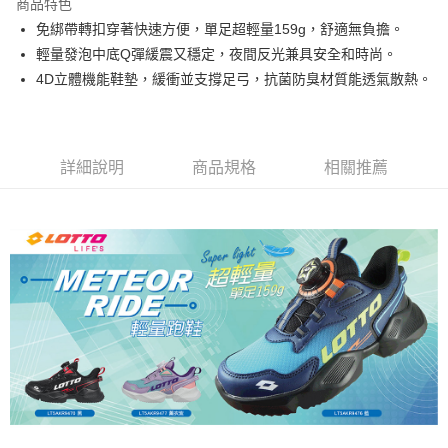
商品特色
免綁帶轉扣穿著快速方便，單足超輕量159g，舒適無負擔。
付款後7-11取貨
輕量發泡中底Q彈緩震又穩定，夜間反光兼具安全和時尚。
每筆NT$80，滿NT$1,500(含以上)免運費
4D立體機能鞋墊，緩衝並支撐足弓，抗菌防臭材質能透氣散熱。
宅配
每筆NT$80，滿NT$1,000(含以上)免運費
詳細說明
商品規格
相關推薦