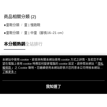
商品相關分類 (2)
∎童鞋分類
童 | 慢跑鞋
∎童鞋分類
童 | 中童（腳長16–21 cm）
本分類熱銷
全站排行
本網站中使用 cookie，欲查詢有關本網站使用 cookie 方式之詳情，及若您不希
熱門標籤
望在電腦上使用 cookie 時應如何變更電腦的 cookie 設定，請參閱本網站「
隱私
權條款
」之 Cookie 聲明。您繼續使用本網站即表示您同意本公司得按本網站使
用條款之 Cookie 聲明使用 cookie。
了解更多 >
我知道了