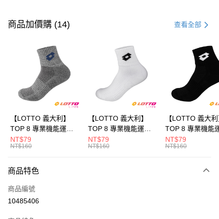
付款方式
信用卡一次付款
商品加價購 (14)
查看全部
LINE Pay
Apple Pay
街口支付
悠遊付
全盈+PAY
【LOTTO 義大利】
【LOTTO 義大利】
【LOTTO 義大
TOP 8 專業機能運動
TOP 8 專業機能運動
TOP 8 專業機能
ATM付款
襪-加大款(灰藍-
襪-加大款(白/黑-
襪-加大款(黑/白-
NT$79
NT$79
NT$79
NT$160
NT$160
NT$160
LT9CMW8308)
LT9CMW8309)
LT9CMW8300)
運送方式
商品特色
付款後全家取貨
每筆NT$80，滿NT$1,500(含以上)免運費
商品編號
10485406
付款後萊爾富取貨
每筆NT$80，滿NT$3,000(含以上)免運費